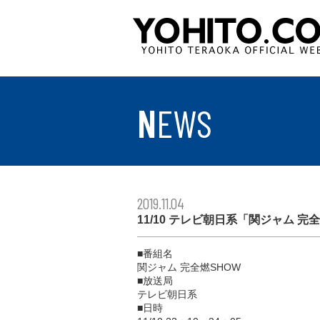
NEWS
2019.11.04
11/10 テレビ朝日系「関ジャム 完
■番組名
関ジャム 完全燃SHOW
■放送局
テレビ朝日系
■日時