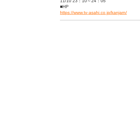
11/10 23：10～24：05
■HP
https://www.tv-asahi.co.jp/kanjam/