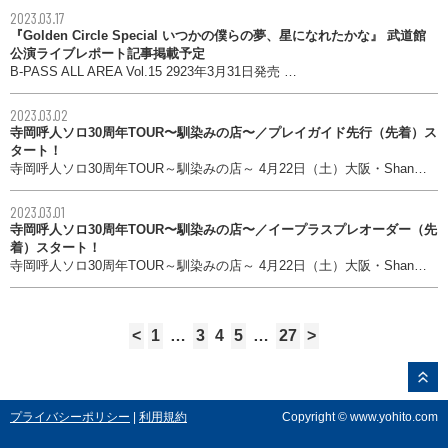
2023.03.17
『Golden Circle Special いつかの僕らの夢、星になれたかな』 武道館
公演ライブレポート記事掲載予定
B-PASS ALL AREA Vol.15 2923年3月31日発売 …
2023.03.02
寺岡呼人ソロ30周年TOUR〜馴染みの店〜／プレイガイド先行（先着）ス
タート！
寺岡呼人ソロ30周年TOUR～馴染みの店～ 4月22日（土）大阪・Shan…
2023.03.01
寺岡呼人ソロ30周年TOUR〜馴染みの店〜／イープラスプレオーダー（先
着）スタート！
寺岡呼人ソロ30周年TOUR～馴染みの店～ 4月22日（土）大阪・Shan…
<
1
…
3
4
5
…
27
>
プライバシーポリシー
|
利用規約
Copyright © www.yohito.com