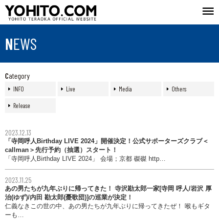
NEWS
Category
INFO
Live
Media
Others
Release
2023.12.13
「寺岡呼人Birthday LIVE 2024」開催決定！公式サポーターズクラブ＜
callman＞先行予約（抽選）スタート！
「寺岡呼人Birthday LIVE 2024」 会場；京都 磔磔 http…
2023.11.25
あの男たちが九年ぶりに帰ってきた！ 寺沢勘太郎一家[寺岡 呼人/岩沢 厚
治(ゆず)/内田 勘太郎(憂歌団)]の巡業が決定！
仁義なきこの世の中、あの男たちが九年ぶりに帰ってきたぜ！ 喉もギタ
ーも…