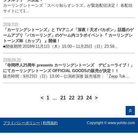
カーリングシトーンズ「スベり知らずシラズ」が緊急配信決定！ 各配信
サイトにて1…
2018.11.01
「カーリングシトーンズ」と TVアニメ「深夜！天才バカボン」話題のゲ
ームアプリ「バカーリング」のゲーム内コラボイベント『 カーリングシ
トーンズ杯（カップ） 』開催！
■開催期間 2018年11月1日（木）15:00～11月25日（日）23:59…
2018.09.20
「寺岡呼人25周年 presents カーリングシトーンズ デビューライブ！」
にてカーリングシトーンズ OFFICIAL GOODSの販売が決定！！
販売時間：9月23日（日）13:00～公演終演後 販売場所：「Zepp Tok…
<
1
…
21
22
23
24
>
プライバシーポリシー
|
利用規約
Copyright © www.yohito.com