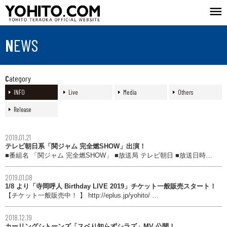
NEWS
Category
INFO
Live
Media
Others
Release
2019.01.21
テレビ朝日系「関ジャム 完全燃SHOW」出演！
■番組名 「関ジャム 完全燃SHOW」 ■放送局 テレビ朝日 ■放送日時…
2019.01.08
1/8 より「寺岡呼人 Birthday LIVE 2019」チケット一般販売スタート！
【チケット一般販売中！ 】 http://eplus.jp/yohito/ …
2018.12.19
カーリングシトーンズ「スベり知らずシラズ」MV 公開！